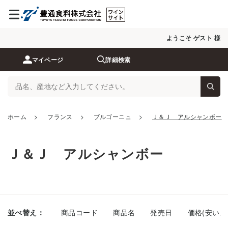
ようこそ ゲスト 様
マイページ
詳細検索
ホーム
>
フランス
>
ブルゴーニュ
>
Ｊ＆Ｊ アルシャンボー
Ｊ＆Ｊ アルシャンボー
並べ替え：
商品コード
商品名
発売日
価格(安い順