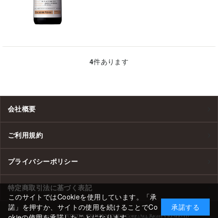
4
件あります
会社概要
ご利用規約
プライバシーポリシー
特定商取引法に基づく表記
このサイトではCookieを使用しています。「承
諾」を押すか、サイトの使用を続けることでCo
承諾する
okieの使用を承諾したことになります。
リンク
Copyright (C) TOYOTA TSUSHO FOODS Corp. All Rights Reserved