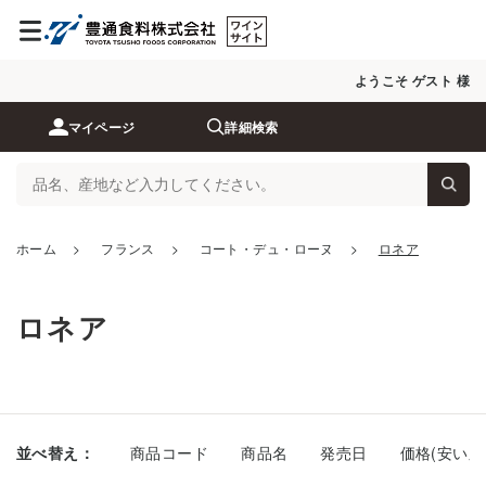
ようこそ ゲスト 様
マイページ
詳細検索
ホーム
>
フランス
>
コート・デュ・ローヌ
>
ロネア
ロネア
並べ替え：
商品コード
商品名
発売日
価格(安い順