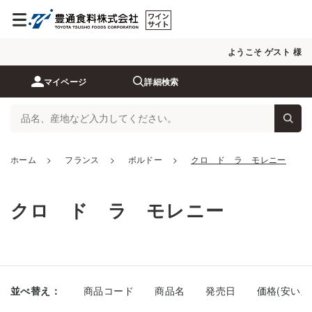
ようこそ ゲスト 様
マイページ
詳細検索
ホーム
>
フランス
>
ボルドー
>
クロ ド ラ モレニー
クロ ド ラ モレニー
並べ替え：
商品コード
商品名
発売日
価格(安い順