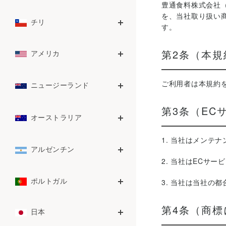
豊通食料株式会社（以
を、当社取り扱い
チリ
チリ
す。
第2条（本規
アメリカ
アメリカ
ご利用者は本規約
ニュージーランド
ニュージーランド
第3条（EC
オーストラリア
オーストラリア
1. 当社はメンテ
アルゼンチン
アルゼンチン
2. 当社はECサ
ポルトガル
ポルトガル
3. 当社は当社の
第4条（商標
日本
日本