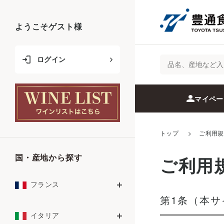
ようこそ
ようこそ
ゲスト
ゲスト
様
様
ログイン
ログイン
マイペー
トップ
>
ご利用規
国・産地から探す
国・産地から探す
ご利用
フランス
フランス
第1条（本
イタリア
イタリア