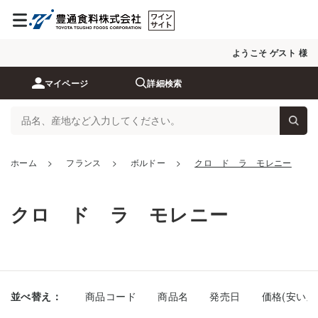
ようこそ ゲスト 様
マイページ
詳細検索
ホーム
>
フランス
>
ボルドー
>
クロ ド ラ モレニー
クロ ド ラ モレニー
並べ替え：
商品コード
商品名
発売日
価格(安い順