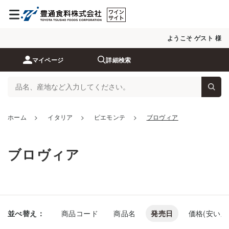
ようこそ ゲスト 様
マイページ
詳細検索
ホーム
>
イタリア
>
ピエモンテ
>
ブロヴィア
ブロヴィア
並べ替え：
商品コード
商品名
発売日
価格(安い順