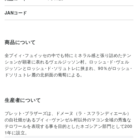
JANコード
商品について
全プイィ･フュイッセの中でも特にミネラル感と張り詰めたテン
ションが顕著に表れるヴェルジッソン村。ロッシュ･ド･ヴェル
ジッソンとロッシュ･ド･ソリュトレに挟まれ、90％がロッシュ･
ドソリュトレ麓の北斜面の葡萄による。
生産者について
ブレット･ブラザーズは、ドメーヌ（ラ・スフランディエール）
の自社畑があるプイィ･ヴァンゼル村以外のマコン全域の秀逸な
テロワールを表現する事を目的としたネゴシアン部門として200
1年に設立。