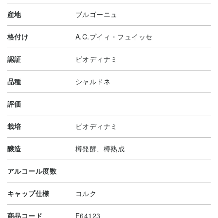
産地
ブルゴーニュ
格付け
A.C.プイィ・フュイッセ
認証
ビオディナミ
品種
シャルドネ
評価
栽培
ビオディナミ
醸造
樽発酵、樽熟成
アルコール度数
キャップ仕様
コルク
商品コード
F64123