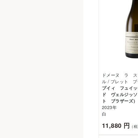
ドメーヌ ラ ス
ル / ブレット 
プイィ フュイ
ド ヴェルジッソ
ト ブラザーズ）
2023年
白
11,880 円
（税