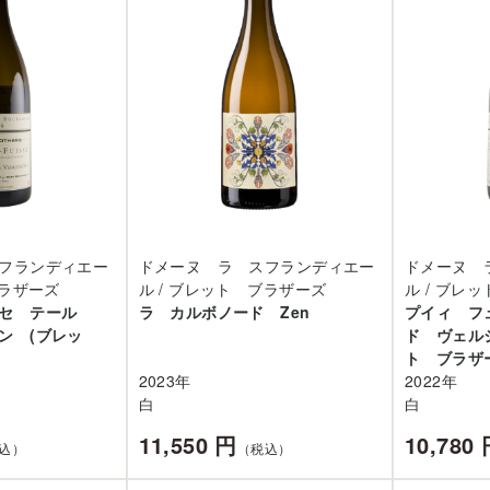
フランディエー
ドメーヌ ラ スフランディエー
ドメーヌ 
ブラザーズ
ル / ブレット ブラザーズ
ル / ブレ
ッセ テール
ラ カルボノード Zen
プイィ フ
ン (ブレッ
ド ヴェル
ト ブラザ
2023年
2022年
白
白
11,550 円
10,780
込）
（税込）