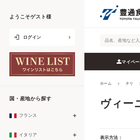
ようこそ
ゲスト
様
ログイン
マイペー
ホーム
>
チリ
国・産地から探す
ヴィー
フランス
イタリア
表示方法：