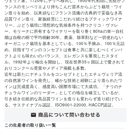
ヴェリア家。1720年にチリへ移民し、1900年代初頭に先祖がフ
ランスのモンペリエより持ちこんだ苗木からぶどう栽培・ワイ
ン造りを始め、以来頑なにフランス流儀の古典的で妥協なき高
品質ワイン造り、家族経営にこだわり続けるブティックワイナ
リー。ぶどう栽培に理想的な気候条件を持つクリコ・ヴァレ
ー、モリーナに所有するワイナリーを取り巻く80haの単一自社
畑は自根の樹で平均樹齢30年。農薬、除草剤など一切使わない
オーガニック栽培を基本としている。100％手摘み、100％元詰
め。目指すワインのコンセプトは食事と共に楽しむべくインパ
クトよりも味わいのバランス、エレガンスを重視したスタイ
ル。1992年より輸出を開始し、現在世界35ヶ国以上で愛されて
おりコンクール受賞やメディア掲載も多数。
近年は新たにナチュラルをコンセプトとしたエチェヴェリア流
の自然派ワインを発売し、確かな技術と経験により造られたワ
インは完成度高く、感度高い国際市場にて大成功。「チリのナ
チュラルワインのリーダー」としての地位を確立しているが、
引き続き伝統的な高品質ワインを造りも変わらず造り続けてい
る。サステイナブル認証、ISO9001-22000, HACCP認証。
この生産者の取り扱い一覧