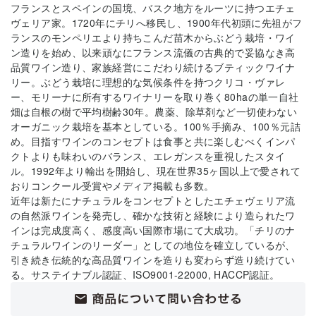
フランスとスペインの国境、バスク地方をルーツに持つエチェ
ヴェリア家。1720年にチリへ移民し、1900年代初頭に先祖がフ
ランスのモンペリエより持ちこんだ苗木からぶどう栽培・ワイ
ン造りを始め、以来頑なにフランス流儀の古典的で妥協なき高
品質ワイン造り、家族経営にこだわり続けるブティックワイナ
リー。ぶどう栽培に理想的な気候条件を持つクリコ・ヴァレ
ー、モリーナに所有するワイナリーを取り巻く80haの単一自社
畑は自根の樹で平均樹齢30年。農薬、除草剤など一切使わない
オーガニック栽培を基本としている。100％手摘み、100％元詰
め。目指すワインのコンセプトは食事と共に楽しむべくインパ
クトよりも味わいのバランス、エレガンスを重視したスタイ
ル。1992年より輸出を開始し、現在世界35ヶ国以上で愛されて
おりコンクール受賞やメディア掲載も多数。
近年は新たにナチュラルをコンセプトとしたエチェヴェリア流
の自然派ワインを発売し、確かな技術と経験により造られたワ
インは完成度高く、感度高い国際市場にて大成功。「チリのナ
チュラルワインのリーダー」としての地位を確立しているが、
引き続き伝統的な高品質ワインを造りも変わらず造り続けてい
る。サステイナブル認証、ISO9001-22000, HACCP認証。