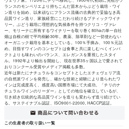
ランスのモンペリエより持ちこんだ苗木からぶどう栽培・ワイ
ン造りを始め、以来頑なにフランス流儀の古典的で妥協なき高
品質ワイン造り、家族経営にこだわり続けるブティックワイナ
リー。ぶどう栽培に理想的な気候条件を持つクリコ・ヴァレ
ー、モリーナに所有するワイナリーを取り巻く80haの単一自社
畑は自根の樹で平均樹齢30年。農薬、除草剤など一切使わない
オーガニック栽培を基本としている。100％手摘み、100％元詰
め。目指すワインのコンセプトは食事と共に楽しむべくインパ
クトよりも味わいのバランス、エレガンスを重視したスタイ
ル。1992年より輸出を開始し、現在世界35ヶ国以上で愛されて
おりコンクール受賞やメディア掲載も多数。
近年は新たにナチュラルをコンセプトとしたエチェヴェリア流
の自然派ワインを発売し、確かな技術と経験により造られたワ
インは完成度高く、感度高い国際市場にて大成功。「チリのナ
チュラルワインのリーダー」としての地位を確立しているが、
引き続き伝統的な高品質ワインを造りも変わらず造り続けてい
る。サステイナブル認証、ISO9001-22000, HACCP認証。
この生産者の取り扱い一覧