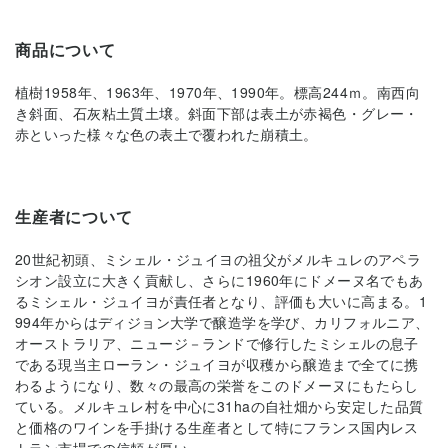
商品について
植樹1958年、1963年、1970年、1990年。標高244ｍ。南西向
き斜面、石灰粘土質土壌。斜面下部は表土が赤褐色・グレー・
赤といった様々な色の表土で覆われた崩積土。
生産者について
20世紀初頭、ミシェル・ジュイヨの祖父がメルキュレのアペラ
シオン設立に大きく貢献し、さらに1960年にドメーヌ名でもあ
るミシェル・ジュイヨが責任者となり、評価も大いに高まる。1
994年からはディジョン大学で醸造学を学び、カリフォルニア、
オーストラリア、ニュージ－ランドで修行したミシェルの息子
である現当主ローラン・ジュイヨが収穫から醸造まで全てに携
わるようになり、数々の最高の栄誉をこのドメーヌにもたらし
ている。メルキュレ村を中心に31haの自社畑から安定した品質
と価格のワインを手掛ける生産者として特にフランス国内レス
トラン市場での信頼が厚い。