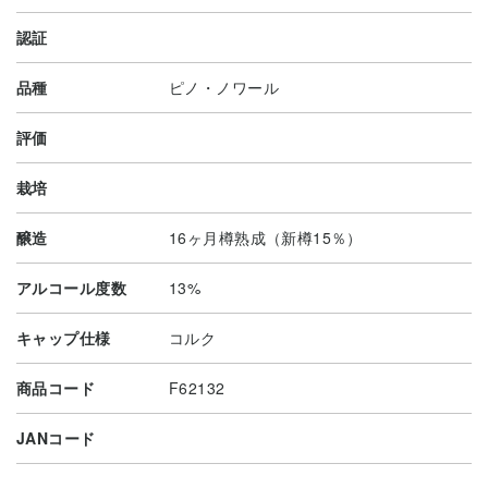
認証
品種
ピノ・ノワール
評価
栽培
醸造
16ヶ月樽熟成（新樽15％）
アルコール度数
13%
キャップ仕様
コルク
商品コード
F62132
JANコード