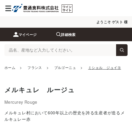
ようこそ ゲスト 様
マイページ
詳細検索
ホーム
>
フランス
>
ブルゴーニュ
>
ミシェル ジュイヨ
メルキュレ ルージュ
Mercurey Rouge
メルキュレ村において600年以上の歴史を誇る生産者が造るメ
ルキュレー赤