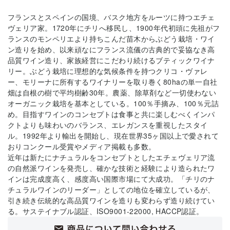
フランスとスペインの国境、バスク地方をルーツに持つエチェ
ヴェリア家。1720年にチリへ移民し、1900年代初頭に先祖がフ
ランスのモンペリエより持ちこんだ苗木からぶどう栽培・ワイ
ン造りを始め、以来頑なにフランス流儀の古典的で妥協なき高
品質ワイン造り、家族経営にこだわり続けるブティックワイナ
リー。ぶどう栽培に理想的な気候条件を持つクリコ・ヴァレ
ー、モリーナに所有するワイナリーを取り巻く80haの単一自社
畑は自根の樹で平均樹齢30年。農薬、除草剤など一切使わない
オーガニック栽培を基本としている。100％手摘み、100％元詰
め。目指すワインのコンセプトは食事と共に楽しむべくインパ
クトよりも味わいのバランス、エレガンスを重視したスタイ
ル。1992年より輸出を開始し、現在世界35ヶ国以上で愛されて
おりコンクール受賞やメディア掲載も多数。
近年は新たにナチュラルをコンセプトとしたエチェヴェリア流
の自然派ワインを発売し、確かな技術と経験により造られたワ
インは完成度高く、感度高い国際市場にて大成功。「チリのナ
チュラルワインのリーダー」としての地位を確立しているが、
引き続き伝統的な高品質ワインを造りも変わらず造り続けてい
る。サステイナブル認証、ISO9001-22000, HACCP認証。