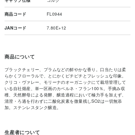
商品コード
FL0944
JANコード
7.80E+12
商品について
ブラックチェリー、プラムなどの鮮やかな香り。口当たりは柔
らかくフローラルで、とにかくピチピチとフレッシュな印象。
クリコ・ヴァレー、モリーナのオーガニックにて栽培管理して
いる自社畑産、単一区画のカベルネ・フラン100％。手摘み収
穫、天然酵母による発酵、醸造過程において極力手を加えず、
清澄・ろ過を行わずに二酸化炭素を微量残しSO2は一切無添
加。ステンレスタンク醸造。
生産者について