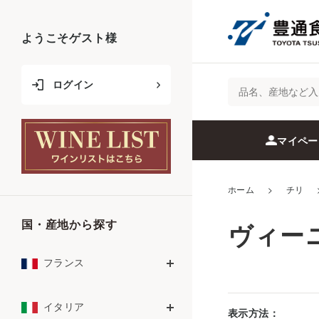
ようこそ
ゲスト
様
ログイン
マイペー
ホーム
>
チリ
国・産地から探す
ヴィー
フランス
イタリア
表示方法：