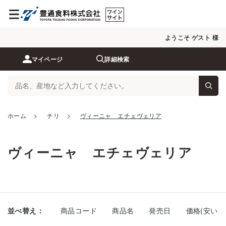
ようこそ ゲスト 様
マイページ
詳細検索
ホーム
>
チリ
>
ヴィーニャ エチェヴェリア
ヴィーニャ エチェヴェリア
並べ替え：
商品コード
商品名
発売日
価格(安い順