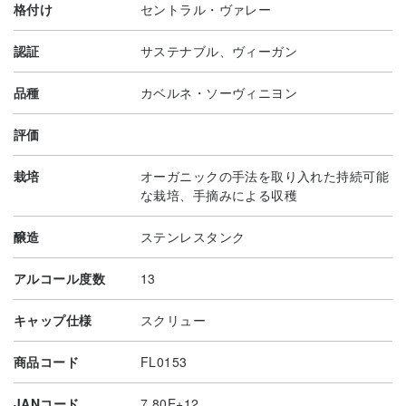
格付け
セントラル・ヴァレー
認証
サステナブル、ヴィーガン
品種
カベルネ・ソーヴィニヨン
評価
栽培
オーガニックの手法を取り入れた持続可能
な栽培、手摘みによる収穫
醸造
ステンレスタンク
アルコール度数
13
キャップ仕様
スクリュー
商品コード
FL0153
JANコード
7.80E+12