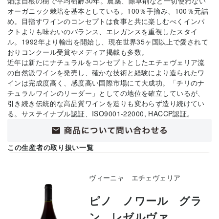
畑は自根の樹で平均樹齢30年。農薬、除草剤など一切使わない
オーガニック栽培を基本としている。100％手摘み、100％元詰
め。目指すワインのコンセプトは食事と共に楽しむべくインパ
クトよりも味わいのバランス、エレガンスを重視したスタイ
ル。1992年より輸出を開始し、現在世界35ヶ国以上で愛されて
おりコンクール受賞やメディア掲載も多数。
近年は新たにナチュラルをコンセプトとしたエチェヴェリア流
の自然派ワインを発売し、確かな技術と経験により造られたワ
インは完成度高く、感度高い国際市場にて大成功。「チリのナ
チュラルワインのリーダー」としての地位を確立しているが、
引き続き伝統的な高品質ワインを造りも変わらず造り続けてい
る。サステイナブル認証、ISO9001-22000, HACCP認証。
この生産者の取り扱い一覧
ヴィーニャ エチェヴェリア
ピノ ノワール グラ
ン レゼルヴァ