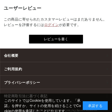
ユーザーレビュー
この商品に寄せられたカスタマーレビューはまだありません。
レビューを評価するには
ログイン
が必要です。
会社概要
ご利用規約
プライバシーポリシー
特定商取引法に基づく表記
このサイトではCookieを使用しています。「承
諾」を押すか、サイトの使用を続けることでCo
承諾する
okieの使用を承諾したことになります。
リンク
Copyright (C) TOYOTA TSUSHO FOODS Corp. All Rights Reserved